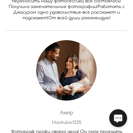
переносить нашу фотосессию) все состоялось!
Получила замечательные фотографии!Работать с
Джасуром одно удовольствие-все расскажет и
подскажет!От всей души рекомендую!
Амир
tilavkulov1225
Фотограф профи своего дела! Он смог передать