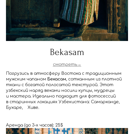
Bekasam
смотреть→
Погрузись в атмосферу Востока с традиционным
мужским чапаном
Бекасам
, сотканным из плотной
ткани с богатой полосатой текстурой. Этот
узбекский наряд веками носили купцы, мудрецы
и мастера. Идеально подходит для фотосессий
в старинных локациях Узбекистана: Самарканде,
Бухаре, Хиве.
Аренда (до 3-х часов): 25$